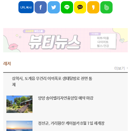
레저
삼척시, 도계읍 무건리 이끼폭포 생태탐방로 전면 통
제
양양 송이밸리자연휴양림 예약 마감
정선군, 가리왕산 케이블카 8월 1일 재개장