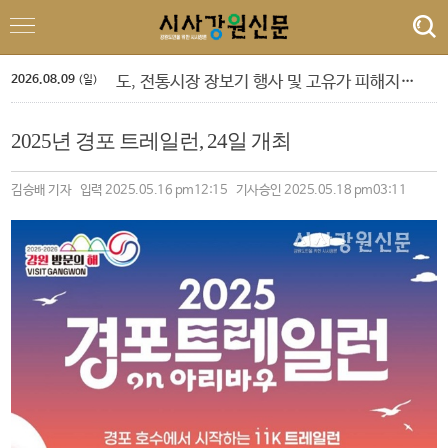
평창군, 여성농업인 특수건강검진 신청·접수
민선9기 강원특별자치도지사 시장군수 간담회
우상호 도지사, 제2청사 업무 점검
강원특별자치도, 여름철 농산물 유통 현장 점검
2026.08.09
도, 전통시장 장보기 행사 및 고유가 피해지원금 소비 촉진 캠페인
(일)
감탄로드 ‘테마형 여행상품 및 홍보 마케팅’ 확대
도, 민선 9기 ‘청년 중심 공공임대주택 공급 확대’ 시동
2025년 경포 트레일런, 24일 개최
도, ‘강원 전략산업 벤처펀드’ 운용사 4개사 확정
원주시, 피서철 물가안정 캠페인
원주시, 빈집 철거 지원사업 3차 신청 접수
김승배 기자 입력 2025.05.16 pm12:15 기사승인 2025.05.18 pm03:11
평창군, 여성농업인 특수건강검진 신청·접수
민선9기 강원특별자치도지사 시장군수 간담회