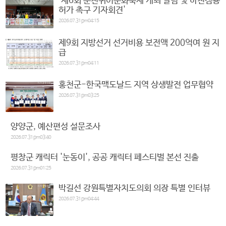
'제6회 춘천퀴어문화축제 개최 알림 및 하천점용
허가 촉구 기자회견'
2026.07.31 pm04:15
제9회 지방선거 선거비용 보전액 200억여 원 지
급
2026.07.31 pm04:11
홍천군-한국맥도날드 지역 상생발전 업무협약
2026.07.31 pm03:25
양양군, 예산편성 설문조사
2026.07.31 pm03:40
평창군 캐릭터 '눈동이', 공공 캐릭터 페스티벌 본선 진출
2026.07.31 pm01:25
박길선 강원특별자치도의회 의장 특별 인터뷰
2026.07.31 pm04:44