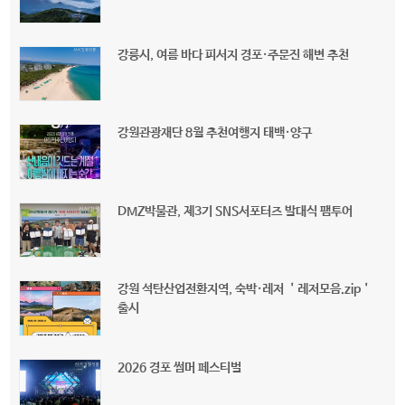
강릉시, 여름 바다 피서지 경포·주문진 해변 추천
강원관광재단 8월 추천여행지 태백·양구
DMZ박물관, 제3기 SNS서포터즈 발대식 팸투어
강원 석탄산업전환지역, 숙박·레저 ＇레저모음.zip＇
출시
2026 경포 썸머 페스티벌