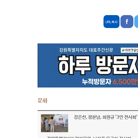
문화
강은선, 장분남, 최원규 '3인 전시회'