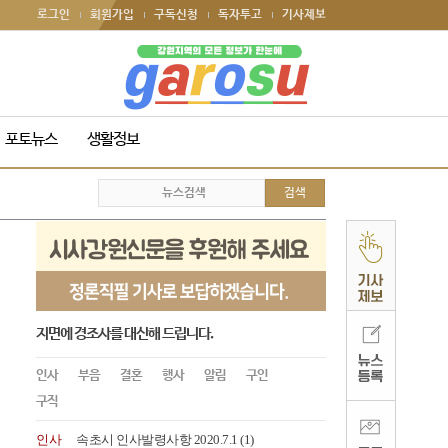
로그인
회원가입
구독신청
독자투고
기사제보
포토뉴스
생활정보
지면에 경조사를 대신해 드립니다.
인사
부음
결혼
행사
알림
구인
구직
인사
속초시 인사발령사항 2020.7.1
(1)