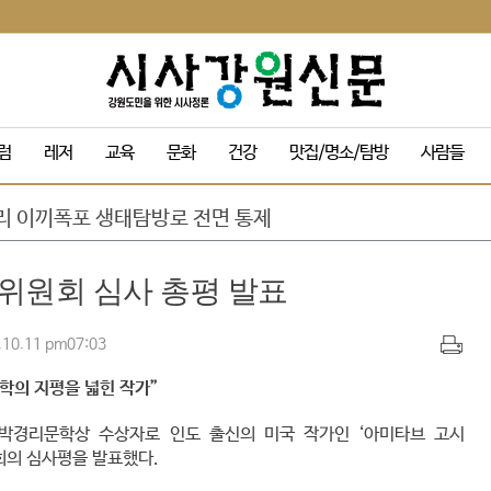
목 및 막걸리 축제
럼
레저
교육
문화
건강
맛집/명소/탐방
사람들
동해안 방문객 감소 속 ‘역주행’ 인기
성군에 고향사랑기부금 1,120만원 전달
리 이끼폭포 생태탐방로 전면 통제
규 '3인 전시회'
정기인사 단행
사위원회 심사 총평 발표
 음악 맥주 축제’ 드론 라이트쇼
 인수위, 활동백서 발간…‘관광 500만 시대’ 청사진 담아
량 내부 온도 85.5℃까지 치솟아
0.11 pm07:03
캠핑장 재개장
목 및 막걸리 축제
학의 지평을 넓힌 작가”
동해안 방문객 감소 속 ‘역주행’ 인기
회 박경리문학상 수상자로 인도 출신의 미국 작가인 ‘아미타브 고시
원회의 심사평을 발표했다.