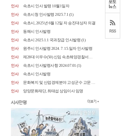
인사
속초시 인사 발령 10월1일자
인사
속초시청 인사발령 2025.7.1
(1)
인사
속초시, 2025년 6월 12일 자 승진대상자 의결
인사
동해시 인사발령
인사
속초시 2025.1.1 국과장급 인사발령
(1)
인사
원주시 인사발령 2024. 7. 15.일자 인사발령
인사
제28대 이우수(50) 신임 속초해양경찰서장 취임
인사
속초시 인사발령사항 2024.07.01
(1)
인사
속초시 인사발령
인사
문화복지 및 산업경제분야 고성군수 고문 위촉
인사
양양문화재단, 최태섭 상임이사 임명
시사만평
더보기 +