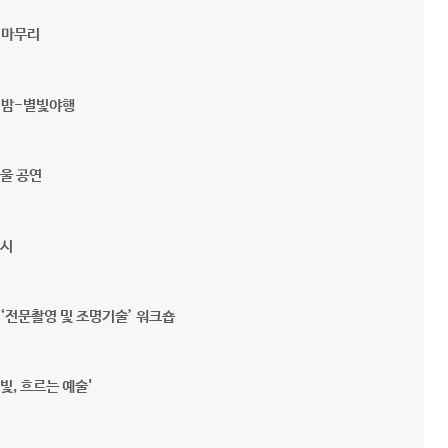
 마무리
)밤-별빛야행
울 공연
전시
전문촬영 및 조명기술’ 워크숍
, 흐르는 예술'