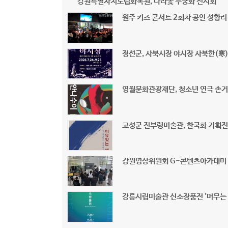
강원특별자치도립화목원, 나라꽃 무궁화 전시회
원주 키즈 콘서트 2회차 공연 성황리
정선군, 사북시장 야시장 사북한(寒
영월문화관광재단, 청소년 연극 손거
고성군 진부령미술관, 한국화 기획
강원영상위원회 G-콘텐츠아카데미 ‘
강릉시립미술관 신소장품전 '머무는 빛