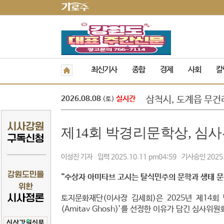
정선군, 아우라지 뗏
최신기사
종합
경제
사회
칼
속초 해수욕장, 강원 
원주농협 임직원, 횡
2026.08.08
실시간
삼척시, 도계읍 무건
(토)
강은선, 장분남, 최원
도교육청 9. 1.자 
제14회 박경리문학상, 심
‘제10회 홍천강 별빛
민선 9기 횡성군수직
폭염 속 야외 주차 차
이성진 기자 입력 2025.10.11 pm04:59 기사승인 2025.1
횡성군 병지방 오토
정선군, 아우라지 뗏
“수상자 아미타브 고시는 탈식민주의 문학과 생태 문
속초 해수욕장, 강원 
토지문화재단(이사장 김세희)은 2025년 제14
(Amitav Ghosh)’를 선정한 이유가 담긴 심사위