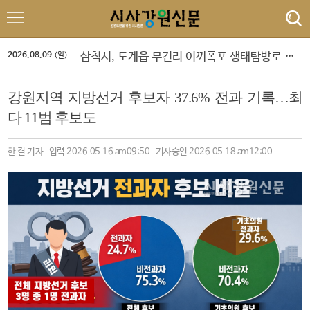
정선군, 아우라지 뗏목 및 막걸리 축제
속초 해수욕장, 강원 동해안 방문객 감소 속 ‘역주행’ 인기
원주농협 임직원, 횡성군에 고향사랑기부금 1,120만원 전달
2026.08.09
삼척시, 도계읍 무건리 이끼폭포 생태탐방로 전면 통제
(일)
강은선, 장분남, 최원규 '3인 전시회'
도교육청 9. 1.자 정기인사 단행
강원지역 지방선거 후보자 37.6% 전과 기록…최
‘제10회 홍천강 별빛 음악 맥주 축제’ 드론 라이트쇼
민선 9기 횡성군수직 인수위, 활동백서 발간…‘관광 500만 시대’ 청사진 담아
다 11범 후보도
폭염 속 야외 주차 차량 내부 온도 85.5℃까지 치솟아
횡성군 병지방 오토캠핑장 재개장
정선군, 아우라지 뗏목 및 막걸리 축제
한 결 기자 입력 2026.05.16 am09:50 기사승인 2026.05.18 am12:00
속초 해수욕장, 강원 동해안 방문객 감소 속 ‘역주행’ 인기