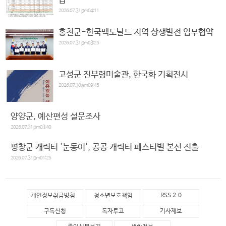
급
2026.07.31 pm04:11
홍천군-한국맥도날드 지역 상생발전 업무협약
2026.07.31 pm03:25
고성군 진부령미술관, 한국화 기획전시
2026.07.30 am09:45
양양군, 예산편성 설문조사
2026.07.31 pm03:40
평창군 캐릭터 '눈동이', 공공 캐릭터 페스티벌 본선 진출
2026.07.31 pm01:25
개인정보취급방침
청소년보호책임
RSS 2.0
구독신청
독자투고
기사제보