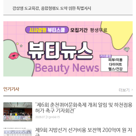
강삼영 도교육감, 종합청렴도 도약 위한 특별지시
인기기사
'제6회 춘천퀴어문화축제 개최 알림 및 하천점용
허가 촉구 기자회견'
2026.07.31 pm04:15
제9회 지방선거 선거비용 보전액 200억여 원 지