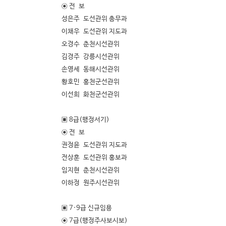
◉ 전 보
성은주 도선관위 총무과
이채우 도선관위 지도과
오경수 춘천시선관위
김경주 강릉시선관위
손영세 동해시선관위
황호민 홍천군선관위
이선희 화천군선관위
▣ 8급(행정서기)
◉ 전 보
권정윤 도선관위 지도과
전상훈 도선관위 홍보과
임지현 춘천시선관위
이하정 원주시선관위
▣ 7·9급 신규임용
◉ 7급(행정주사보시보)