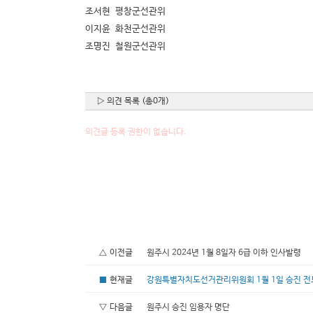
조서현 평창군선관위
이지윤 화천군선관위
조명진 철원군선관위
▷ 의견 목록 (총0개)
의견글 등록 권한이 없습니다.
△ 이전글
원주시 2024년 1월 8일자 6급 이하 인사발령
■
현재글
강원특별자치도선거관리위원회 1월 1일 승진 전
▽ 다음글
원주시 승진 임용자 명단