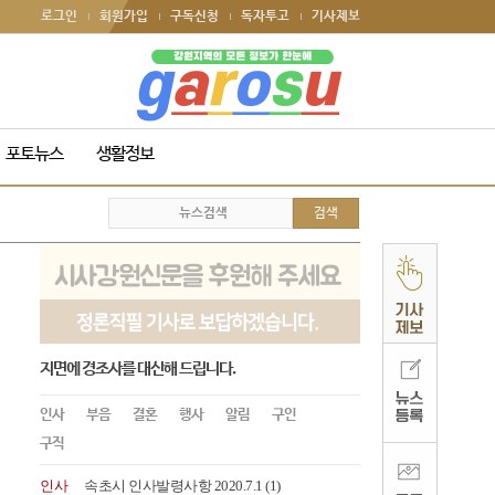
로그인
회원가입
구독신청
독자투고
기사제보
포토뉴스
생활정보
지면에 경조사를 대신해 드립니다.
인사
부음
결혼
행사
알림
구인
구직
인사
속초시 인사발령사항 2020.7.1
(1)