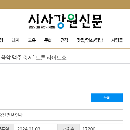
양림 예약 마감
규 '3인 전시회'
럼
레저
교육
문화
건강
맛집/명소/탐방
사람들
정기인사 단행
 음악 맥주 축제’ 드론 라이트쇼
 인수위, 활동백서 발간…‘관광 500만 시대’ 청사진 담아
량 내부 온도 85.5℃까지 치솟아
캠핑장 재개장
목 및 막걸리 축제
도교육청 교육감 특별 인터뷰
도의회 의장 특별 인터뷰
양림 예약 마감
목록
규 '3인 전시회'
승진 전보 인사
등록일
2024.01.03
조회수
17200