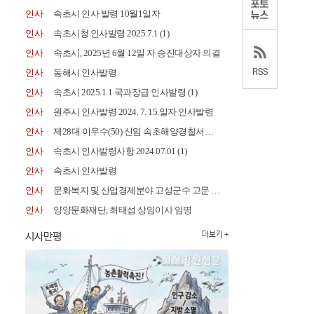
인사
속초시 인사 발령 10월1일자
인사
속초시청 인사발령 2025.7.1
(1)
인사
속초시, 2025년 6월 12일 자 승진대상자 의결
인사
동해시 인사발령
인사
속초시 2025.1.1 국과장급 인사발령
(1)
인사
원주시 인사발령 2024. 7. 15.일자 인사발령
인사
제28대 이우수(50) 신임 속초해양경찰서장 취임
인사
속초시 인사발령사항 2024.07.01
(1)
인사
속초시 인사발령
인사
문화복지 및 산업경제분야 고성군수 고문 위촉
인사
양양문화재단, 최태섭 상임이사 임명
시사만평
더보기 +