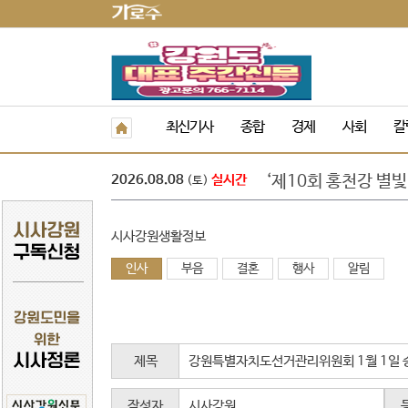
양양 송이밸리자연휴
강은선, 장분남, 최원
최신기사
종합
경제
사회
칼
도교육청 9. 1.자 
‘제10회 홍천강 별빛
2026.08.08
실시간
민선 9기 횡성군수직
(토)
폭염 속 야외 주차 차
횡성군 병지방 오토
시사강원생활정보
정선군, 아우라지 뗏
강삼영 강원특별자치
인사
부음
결혼
행사
알림
박길선 강원특별자치
양양 송이밸리자연휴
강은선, 장분남, 최원
제목
강원특별자치도선거관리위원회 1월 1일 
작성자
시사강원