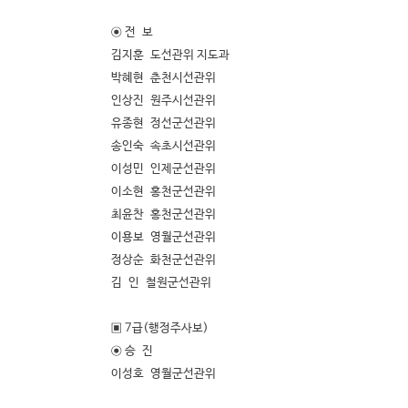
◉ 전 보
김지훈 도선관위 지도과
박혜현 춘천시선관위
인상진 원주시선관위
유종현 정선군선관위
송인숙 속초시선관위
이성민 인제군선관위
이소현 홍천군선관위
최윤찬 홍천군선관위
이용보 영월군선관위
정상순 화천군선관위
김 인 철원군선관위
▣ 7급(행정주사보)
◉ 승 진
이성호 영월군선관위