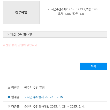
도-시군주간계획(12.15.~12.21.)_최종.hwp
첨부파일
크기 : 128K / 다운 : 838
▷ 의견 목록 (총0개)
의견글 등록 권한이 없습니다.
목록
△ 이전글
원주시 주간 일정
■
현재글
도시군 주요행사 20125. 12.15~
▽ 다음글
춘천시 주간행사계획 2025. 4. 28. ~ 2025. 5. 4.