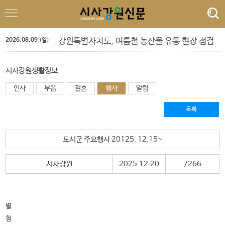
평창군, 여성농업인 특수건강검진 신청·접수
민선9기 강원특별자치도지사 시장군수 간담회
우상호 도지사, 제2청사 업무 점검
2026.08.09
강원특별자치도, 여름철 농산물 유통 현장 점검
(일)
도, 전통시장 장보기 행사 및 고유가 피해지원금 소비 촉진 캠페인
감탄로드 ‘테마형 여행상품 및 홍보 마케팅’ 확대
도, 민선 9기 ‘청년 중심 공공임대주택 공급 확대’ 시동
시사강원생활정보
도, ‘강원 전략산업 벤처펀드’ 운용사 4개사 확정
인사
부음
원주시, 피서철 물가안정 캠페인
결혼
행사
알림
원주시, 빈집 철거 지원사업 3차 신청 접수
평창군, 여성농업인 특수건강검진 신청·접수
목록
민선9기 강원특별자치도지사 시장군수 간담회
도시군 주요행사 20125. 12.15~
시사강원
2025.12.20
7266
별
첨