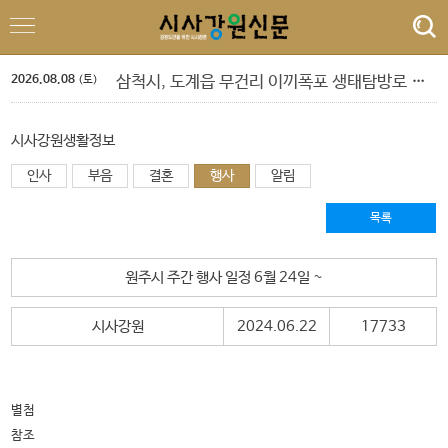
정선군, 아우라지 뗏목 및 막걸리 축제
속초 해수욕장, 강원 동해안 방문객 감소 속 ‘역주행’ 인기
원주농협 임직원, 횡성군에 고향사랑기부금 1,120만원 전달
2026.08.08
삼척시, 도계읍 무건리 이끼폭포 생태탐방로 전면 통제
(토)
강은선, 장분남, 최원규 '3인 전시회'
도교육청 9. 1.자 정기인사 단행
‘제10회 홍천강 별빛 음악 맥주 축제’ 드론 라이트쇼
시사강원생활정보
민선 9기 횡성군수직 인수위, 활동백서 발간…‘관광 500만 시대’ 청사진 담아
인사
부음
결혼
행사
알림
폭염 속 야외 주차 차량 내부 온도 85.5℃까지 치솟아
횡성군 병지방 오토캠핑장 재개장
정선군, 아우라지 뗏목 및 막걸리 축제
목록
속초 해수욕장, 강원 동해안 방문객 감소 속 ‘역주행’ 인기
원주시 주간 행사 일정 6월 24일 ~
시사강원
2024.06.22
17733
별첨
참조